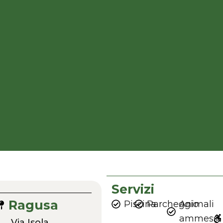
Servizi
Ragusa
Piscina
Parcheggio
Animali
ammessi
Via Isola