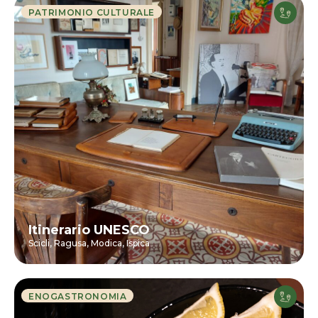
PATRIMONIO CULTURALE
Itinerario UNESCO
Scicli,
Ragusa,
Modica,
Ispica
ENOGASTRONOMIA