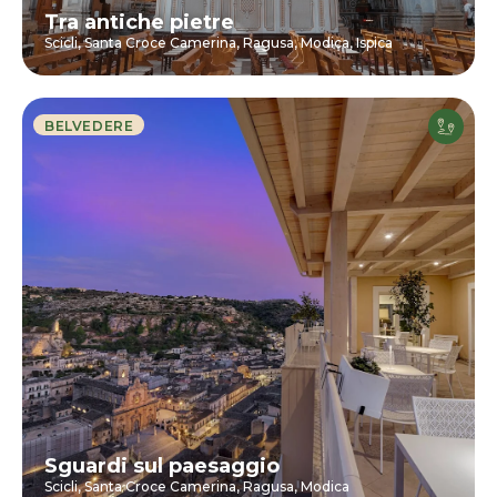
Tra antiche pietre
Scicli,
Santa Croce Camerina,
Ragusa,
Modica,
Ispica
BELVEDERE
Sguardi sul paesaggio
Scicli,
Santa Croce Camerina,
Ragusa,
Modica