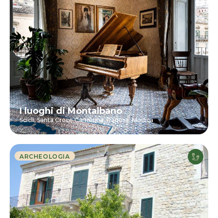
I luoghi di Montalbano
Scicli,
Santa Croce Camerina,
Ragusa,
Modica
ARCHEOLOGIA