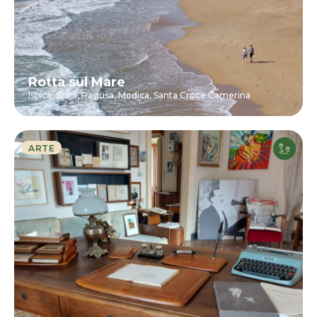
Rotta sul Mare
Ispica,
Scicli,
Ragusa,
Modica,
Santa Croce Camerina
ARTE