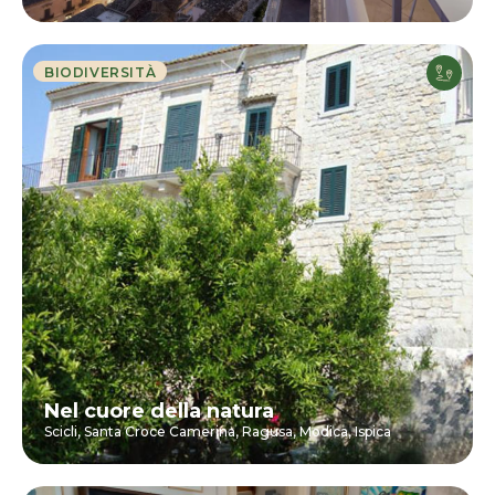
BIODIVERSITÀ
Nel cuore della natura
Scicli,
Santa Croce Camerina,
Ragusa,
Modica,
Ispica