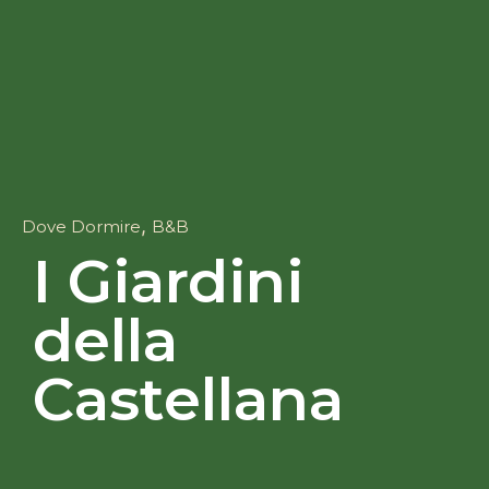
,
Dove Dormire
B&B
I Giardini
della
Castellana