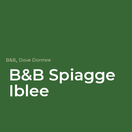
,
B&B
Dove Dormire
B&B Spiagge
Iblee