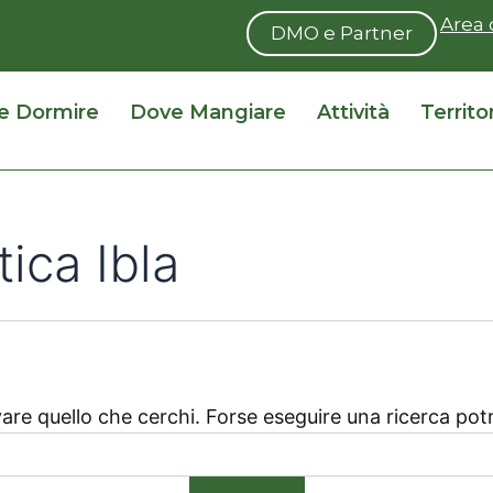
Area 
DMO e Partner
e Dormire
Dove Mangiare
Attività
Territo
ica Ibla
are quello che cerchi. Forse eseguire una ricerca potr