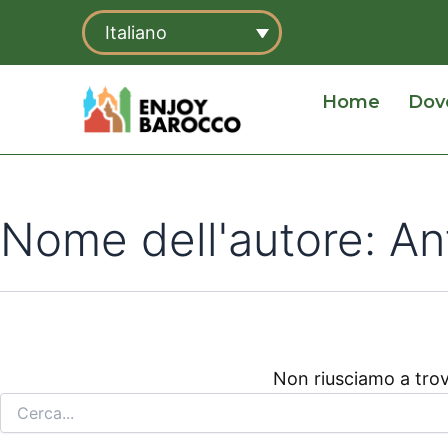
Cerca:
Vai
Italiano
al
contenuto
Home
Dov
Nome dell'autore: Ant
Non riusciamo a trov