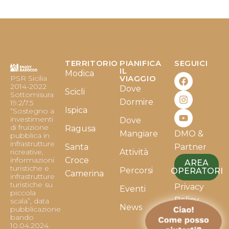
TERRITORIO
PIANIFICA
SEGUICI
F
I
Y
IL
Modica
PSR Sicilia
VIAGGIO
a
n
o
2014-2022
Dove
c
s
u
Scicli
Sottomisura
e
t
t
Dormire
19.2/7.5
b
a
u
Ispica
“Sostegno a
o
g
b
investimenti
Dove
o
r
e
di fruizione
Ragusa
Mangiare
DMO &
k
a
pubblica in
infrastrutture
m
Santa
Partner
ricreative,
Attività
informazioni
Croce
AREA
turistiche e
Percorsi
OPERATORI
Camerina
infrastrutture
turistiche su
Privacy
Eventi
piccola
Policy
scala”, data
News
pubblicazione
bando
Cookie
10.04.2024.