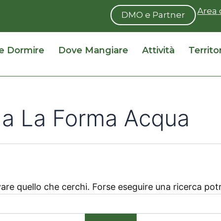
Area 
DMO e Partner
e Dormire
Dove Mangiare
Attività
Territo
lla La Forma Acqua
are quello che cerchi. Forse eseguire una ricerca potr