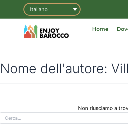
Cerca:
Vai
Italiano
al
contenuto
Home
Dov
Nome dell'autore: Vi
Non riusciamo a trov