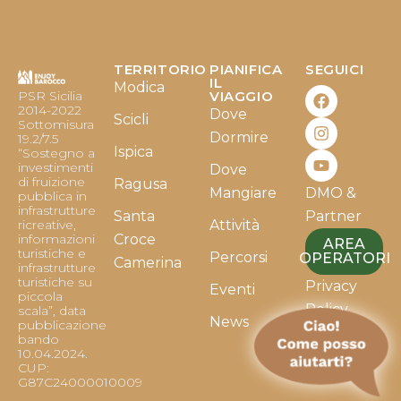
TERRITORIO
PIANIFICA
SEGUICI
F
I
Y
IL
Modica
PSR Sicilia
VIAGGIO
a
n
o
2014-2022
Dove
c
s
u
Scicli
Sottomisura
e
t
t
Dormire
19.2/7.5
b
a
u
Ispica
“Sostegno a
o
g
b
investimenti
Dove
o
r
e
di fruizione
Ragusa
Mangiare
DMO &
k
a
pubblica in
infrastrutture
m
Santa
Partner
ricreative,
Attività
informazioni
Croce
AREA
turistiche e
Percorsi
OPERATORI
Camerina
infrastrutture
turistiche su
Privacy
Eventi
piccola
Policy
scala”, data
News
pubblicazione
bando
Cookie
10.04.2024.
Policy
CUP:
G87C24000010009