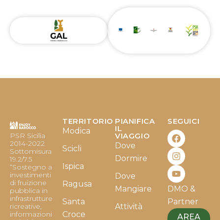
TERRITORIO
PIANIFICA
SEGUICI
F
I
Y
IL
Modica
PSR Sicilia
VIAGGIO
a
n
o
2014-2022
Dove
c
s
u
Scicli
Sottomisura
e
t
t
Dormire
19.2/7.5
b
a
u
Ispica
“Sostegno a
o
g
b
investimenti
Dove
o
r
e
di fruizione
Ragusa
Mangiare
DMO &
k
a
pubblica in
infrastrutture
m
Santa
Partner
ricreative,
Attività
informazioni
Croce
AREA