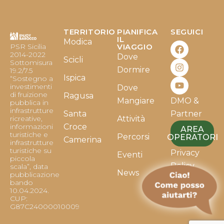
TERRITORIO
PIANIFICA
SEGUICI
F
I
Y
IL
Modica
PSR Sicilia
VIAGGIO
a
n
o
2014-2022
Dove
c
s
u
Scicli
Sottomisura
e
t
t
Dormire
19.2/7.5
b
a
u
Ispica
“Sostegno a
o
g
b
investimenti
Dove
o
r
e
di fruizione
Ragusa
Mangiare
DMO &
k
a
pubblica in
infrastrutture
m
Santa
Partner
ricreative,
Attività
informazioni
Croce
AREA
turistiche e
Percorsi
OPERATORI
Camerina
infrastrutture
turistiche su
Privacy
Eventi
piccola
Policy
scala”, data
News
pubblicazione
bando
Cookie
10.04.2024.
Policy
CUP:
G87C24000010009