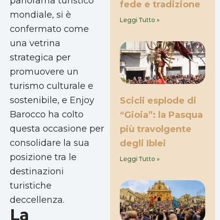
panorama turistico
fede e tradizione
mondiale, si è
Leggi Tutto »
confermato come
una vetrina
strategica per
promuovere un
turismo culturale e
sostenibile, e Enjoy
Scicli esplode di
Barocco ha colto
“Gioia”: la Pasqua
questa occasione per
più travolgente
consolidare la sua
degli Iblei
posizione tra le
Leggi Tutto »
destinazioni
turistiche
deccellenza.
La