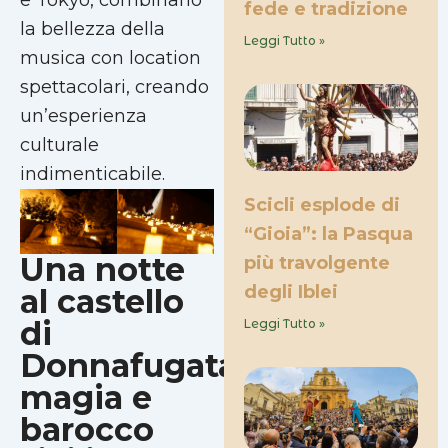
e Tokyo, combinano
fede e tradizione
la bellezza della
Leggi Tutto »
musica con location
spettacolari, creando
un’esperienza
culturale
indimenticabile.
Scicli esplode di
“Gioia”: la Pasqua
Una notte
più travolgente
degli Iblei
al castello
di
Leggi Tutto »
Donnafugata:
magia e
barocco