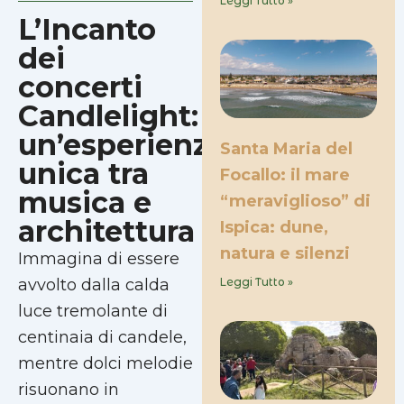
Leggi Tutto »
L’Incanto
dei
concerti
Candlelight:
un’esperienza
Santa Maria del
unica tra
Focallo: il mare
musica e
“meraviglioso” di
architettura
Ispica: dune,
natura e silenzi
Immagina di essere
avvolto dalla calda
Leggi Tutto »
luce tremolante di
centinaia di candele,
mentre dolci melodie
risuonano in