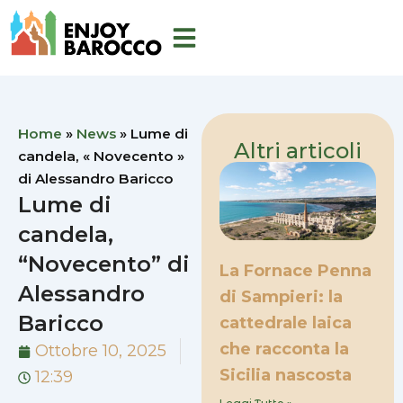
Vai
al
contenuto
Home
»
News
»
Lume di
Altri articoli
candela, « Novecento »
di Alessandro Baricco
Lume di
candela,
“Novecento” di
La Fornace Penna
Alessandro
di Sampieri: la
Baricco
cattedrale laica
che racconta la
Ottobre 10, 2025
Sicilia nascosta
12:39