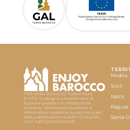
TERRI
Modica
Scicli
PSR Sicilia 2014-2022 Sottomisura
Ispica
19.2/7.5 “Sostegno a investimenti di
fruizione pubblica in infrastrutture
Ragusa
ricreative, informazioni turistiche e
infrastrutture turistiche su piccola scala”,
data pubblicazione bando 10.04.2024.
Santa C
CUP: G87C24000010009