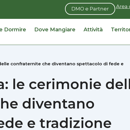
Area 
DMO e Partner
e Dormire
Dove Mangiare
Attività
Territo
delle confraternite che diventano spettacolo di fede e
: le cerimonie del
che diventano
ede e tradizione