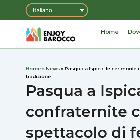
Vai
Italiano
al
contenuto
Home
Dov
Home
»
News
»
Pasqua a Ispica: le cerimonie 
tradizione
Pasqua a Ispica
confraternite 
spettacolo di f