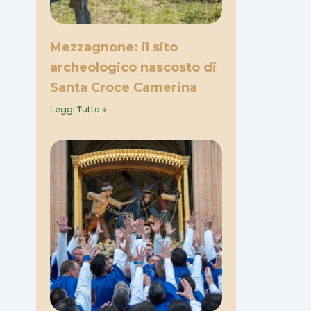
Mezzagnone: il sito
archeologico nascosto di
Santa Croce Camerina
Leggi Tutto »