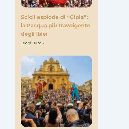
Scicli esplode di “Gioia”:
la Pasqua più travolgente
degli Iblei
Leggi Tutto »