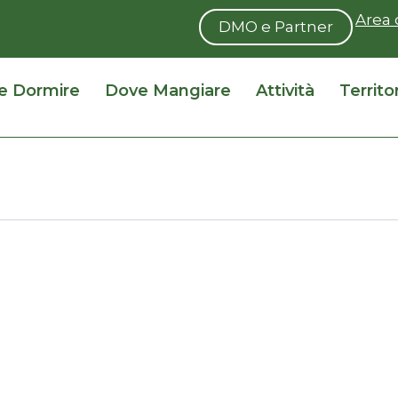
Area 
DMO e Partner
e Dormire
Dove Mangiare
Attività
Territo