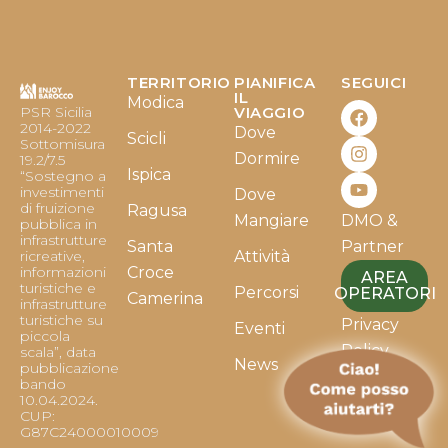
TERRITORIO
PIANIFICA
SEGUICI
F
I
Y
IL
Modica
PSR Sicilia
VIAGGIO
a
n
o
2014-2022
Dove
c
s
u
Scicli
Sottomisura
e
t
t
Dormire
19.2/7.5
b
a
u
Ispica
“Sostegno a
o
g
b
investimenti
Dove
o
r
e
di fruizione
Ragusa
Mangiare
DMO &
k
a
pubblica in
infrastrutture
m
Santa
Partner
ricreative,
Attività
informazioni
Croce
AREA
turistiche e
Percorsi
OPERATORI
Camerina
infrastrutture
turistiche su
Privacy
Eventi
piccola
Policy
scala”, data
News
pubblicazione
bando
Cookie
10.04.2024.
Policy
CUP:
G87C24000010009