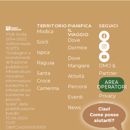
TERRITORIO
PIANIFICA
SEGUICI
F
I
Y
IL
Modica
PSR Sicilia
VIAGGIO
a
n
o
2014-2022
Dove
c
s
u
Scicli
Sottomisura
e
t
t
Dormire
19.2/7.5
b
a
u
Ispica
“Sostegno a
o
g
b
investimenti
Dove
o
r
e
di fruizione
Ragusa
Mangiare
DMO &
k
a
pubblica in
infrastrutture
m
Santa
Partner
ricreative,
Attività
informazioni
Croce
AREA
turistiche e
Percorsi
OPERATORI
Camerina
infrastrutture
turistiche su
Privacy
Eventi
piccola
Policy
scala”, data
News
pubblicazione
bando
Cookie
10.04.2024.
Policy
CUP:
G87C24000010009