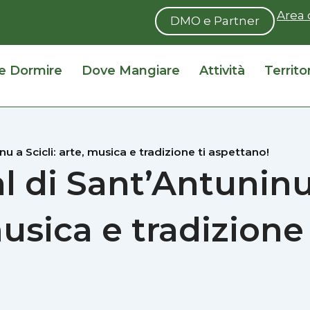
Area 
DMO e Partner
e Dormire
Dove Mangiare
Attività
Territo
inu a Scicli: arte, musica e tradizione ti aspettano!
val di Sant’Antunin
musica e tradizione 