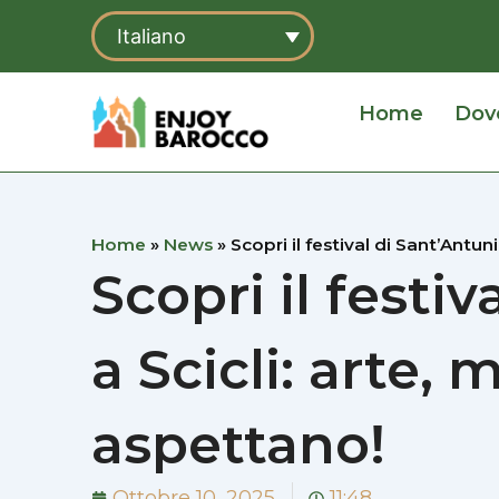
Vai
Italiano
al
contenuto
Home
Dov
Home
»
News
»
Scopri il festival di Sant’Antun
Scopri il festi
a Scicli: arte, 
aspettano!
Ottobre 10, 2025
11:48