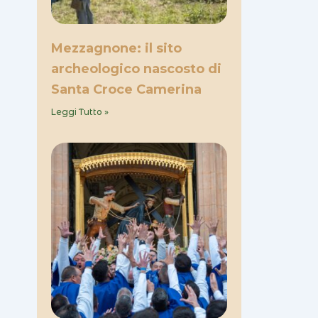
Mezzagnone: il sito
archeologico nascosto di
Santa Croce Camerina
Leggi Tutto »