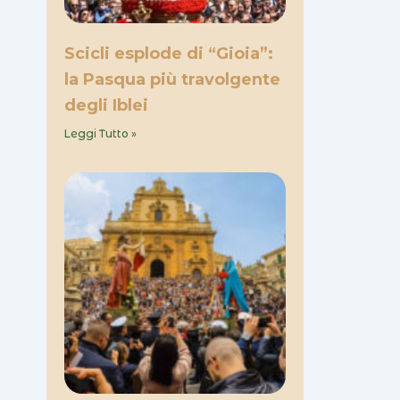
Scicli esplode di “Gioia”:
la Pasqua più travolgente
degli Iblei
Leggi Tutto »