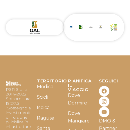
TERRITORIO
PIANIFICA
SEGUICI
F
I
Y
IL
Modica
PSR Sicilia
VIAGGIO
a
n
o
2014-2022
Dove
c
s
u
Scicli
Sottomisura
e
t
t
Dormire
19.2/7.5
b
a
u
Ispica
“Sostegno a
o
g
b
investimenti
Dove
o
r
e
di fruizione
Ragusa
Mangiare
DMO &
k
a
pubblica in
infrastrutture
m
Santa
Partner