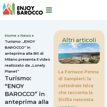
Vai
al
contenuto
Home
»
News
»
Altri articoli
Turismo: „ENOY
BAROCCO“ in
anteprima alla Bit di
Milano presenta il video
realizzato da „Lonely
Planet“
La Fornace Penna
Turismo:
di Sampieri: la
“ENOY
cattedrale laica
che racconta la
BAROCCO” in
Sicilia nascosta
anteprima alla