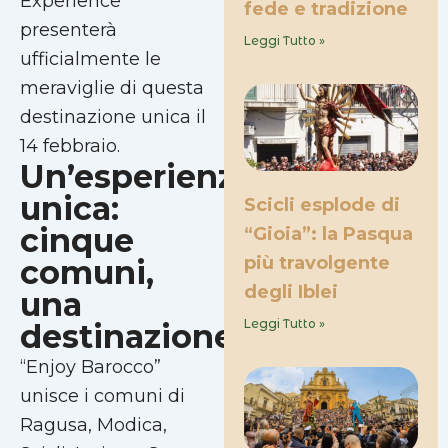
Experience”
fede e tradizione
presenterà
Leggi Tutto »
ufficialmente le
meraviglie di questa
destinazione unica il
14 febbraio.
Un’esperienza
unica:
Scicli esplode di
cinque
“Gioia”: la Pasqua
più travolgente
comuni,
degli Iblei
una
Leggi Tutto »
destinazione
“Enjoy Barocco”
unisce i comuni di
Ragusa, Modica,