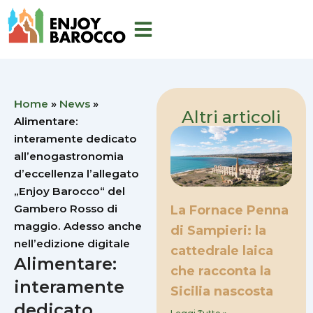
Vai
al
contenuto
Home
»
News
»
Altri articoli
Alimentare:
interamente dedicato
all’enogastronomia
d’eccellenza l’allegato
„Enjoy Barocco“ del
Gambero Rosso di
La Fornace Penna
maggio. Adesso anche
di Sampieri: la
nell’edizione digitale
cattedrale laica
Alimentare:
che racconta la
interamente
Sicilia nascosta
dedicato