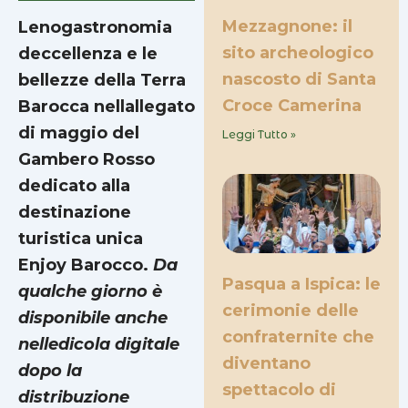
Mezzagnone: il
Lenogastronomia
sito archeologico
deccellenza e le
nascosto di Santa
bellezze della Terra
Croce Camerina
Barocca nellallegato
di maggio del
Leggi Tutto »
Gambero Rosso
dedicato alla
destinazione
turistica unica
Enjoy Barocco.
Da
Pasqua a Ispica: le
qualche giorno è
cerimonie delle
disponibile anche
confraternite che
nelledicola digitale
diventano
dopo la
spettacolo di
distribuzione