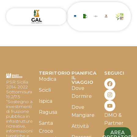
TERRITORIO
PIANIFICA
SEGUICI
F
I
Y
IL
Modica
PSR Sicilia
VIAGGIO
a
n
o
2014-2022
Dove
c
s
u
Scicli
Sottomisura
e
t
t
Dormire
19.2/7.5
b
a
u
Ispica
“Sostegno a
o
g
b
investimenti
Dove
o
r
e
di fruizione
Ragusa
Mangiare
DMO &
k
a
pubblica in
infrastrutture
m
Santa
Partner
ricreative,
Attività
informazioni
Croce
AREA
turistiche e