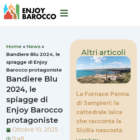
Vai
al
contenuto
Home
»
News
»
Altri articoli
Bandiere Blu 2024, le
spiagge di Enjoy
Barocco protagoniste
Bandiere Blu
2024, le
La Fornace Penna
spiagge di
di Sampieri: la
Enjoy Barocco
cattedrale laica
protagoniste
che racconta la
Ottobre 10, 2025
Sicilia nascosta
11:48