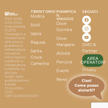
TERRITORIO
PIANIFICA
SEGUICI
F
I
Y
IL
Modica
PSR Sicilia
VIAGGIO
a
n
o
2014-2022
Dove
c
s
u
Scicli
Sottomisura
e
t
t
Dormire
19.2/7.5
b
a
u
Ispica
“Sostegno a
o
g
b
investimenti
Dove
o
r
e
di fruizione
Ragusa
Mangiare
DMO &
k
a
pubblica in
infrastrutture
m
Santa
Partner
ricreative,
Attività
informazioni
Croce
AREA
turistiche e
Percorsi
OPERATORI
Camerina
infrastrutture
turistiche su
Privacy
Eventi
piccola
Policy
scala”, data
News
pubblicazione
bando
Cookie
10.04.2024.
Policy
CUP:
G87C24000010009