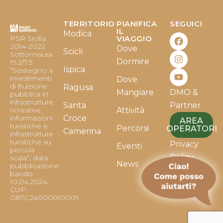
TERRITORIO
PIANIFICA
SEGUICI
F
I
Y
IL
Modica
PSR Sicilia
VIAGGIO
a
n
o
2014-2022
Dove
c
s
u
Scicli
Sottomisura
e
t
t
Dormire
19.2/7.5
b
a
u
Ispica
“Sostegno a
o
g
b
investimenti
Dove
o
r
e
di fruizione
Ragusa
Mangiare
DMO &
k
a
pubblica in
infrastrutture
m
Santa
Partner
ricreative,
Attività
informazioni
Croce
AREA
turistiche e
Percorsi
OPERATORI
Camerina
infrastrutture
turistiche su
Privacy
Eventi
piccola
Policy
scala”, data
News
pubblicazione
bando
Cookie
10.04.2024.
Policy
CUP:
G87C24000010009