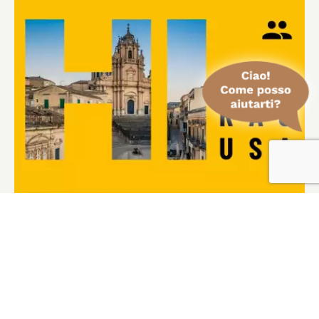
HiRagusa Tourist Card – PREMIUM x2