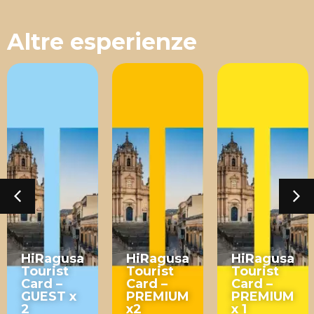
Altre esperienze
HiRagusa
HiRagusa
HiRagusa
Tourist
Tourist
Tourist
Card –
Card –
Card –
GUEST x
PREMIUM
PREMIUM
2
x2
x 1