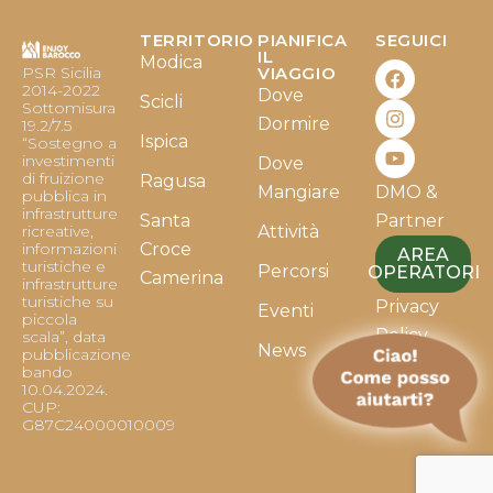
TERRITORIO
PIANIFICA
SEGUICI
F
I
Y
IL
Modica
PSR Sicilia
VIAGGIO
a
n
o
2014-2022
Dove
c
s
u
Scicli
Sottomisura
e
t
t
Dormire
19.2/7.5
b
a
u
Ispica
“Sostegno a
o
g
b
investimenti
Dove
o
r
e
di fruizione
Ragusa
Mangiare
DMO &
k
a
pubblica in
infrastrutture
m
Santa
Partner
ricreative,
Attività
informazioni
Croce
AREA
turistiche e
Percorsi
OPERATORI
Camerina
infrastrutture
turistiche su
Privacy
Eventi
piccola
Policy
scala”, data
News
pubblicazione
bando
Cookie
10.04.2024.
Policy
CUP:
G87C24000010009