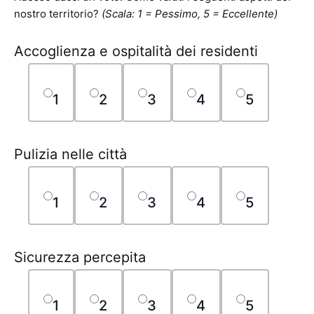
nostro territorio?
(Scala: 1 = Pessimo, 5 = Eccellente)
Accoglienza e ospitalità dei residenti
1
2
3
4
5
Pulizia nelle città
1
2
3
4
5
Sicurezza percepita
1
2
3
4
5