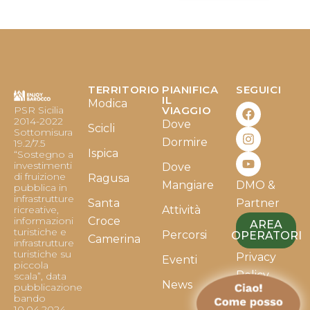
TERRITORIO
PIANIFICA
SEGUICI
F
I
Y
IL
Modica
PSR Sicilia
VIAGGIO
a
n
o
2014-2022
Dove
c
s
u
Scicli
Sottomisura
e
t
t
Dormire
19.2/7.5
b
a
u
Ispica
“Sostegno a
o
g
b
investimenti
Dove
o
r
e
di fruizione
Ragusa
Mangiare
DMO &
k
a
pubblica in
infrastrutture
m
Santa
Partner
ricreative,
Attività
informazioni
Croce
AREA
turistiche e
Percorsi
OPERATORI
Camerina
infrastrutture
turistiche su
Privacy
Eventi
piccola
Policy
scala”, data
News
pubblicazione
bando
Cookie
10.04.2024.