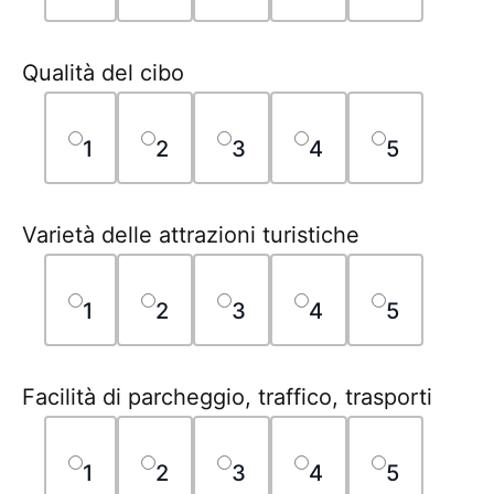
Qualità del cibo
1
2
3
4
5
Varietà delle attrazioni turistiche
1
2
3
4
5
Facilità di parcheggio, traffico, trasporti
1
2
3
4
5