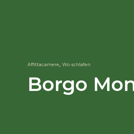
,
Affittacamere
Wo schlafen
Borgo Mon