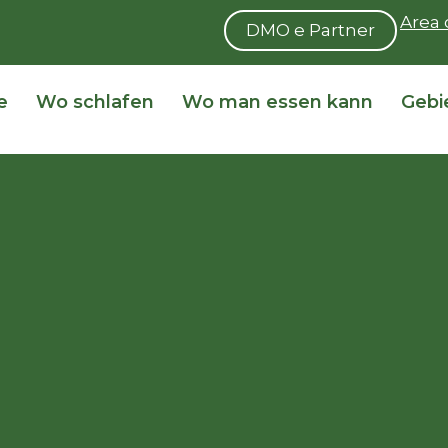
Area 
DMO e Partner
e
Wo schlafen
Wo man essen kann
Gebi