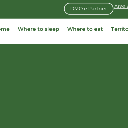
Area 
DMO e Partner
ome
Where to sleep
Where to eat
Territ