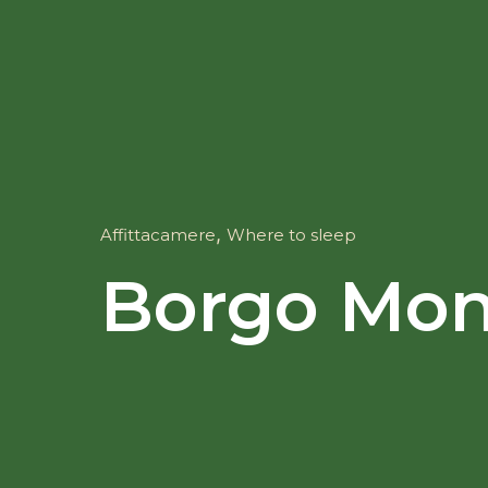
,
Affittacamere
Where to sleep
Borgo Mon