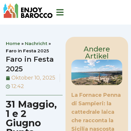
Zum
Inhalt
springen
Home
»
Nachricht
»
Andere
Faro in Festa 2025
Artikel
Faro in Festa
2025
Oktober 10, 2025
12:42
La Fornace Penna
31 Maggio,
di Sampieri: la
1 e 2
cattedrale laica
Giugno
che racconta la
Sicilia nascosta