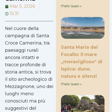
Mai 5, 2026
Mehr lesen »
15:31
Nel cuore della
campagna di Santa
Croce Camerina, tra
Santa Maria del
paesaggi rurali
Focallo: il mare
ancora intatti e
„meraviglioso“ di
tracce profonde di
Ispica: dune,
storia antica, si trova
natura e silenzi
il sito archeologico di
Mehr lesen »
Mezzagnone, uno dei
luoghi meno
conosciuti ma più
suggestivi del