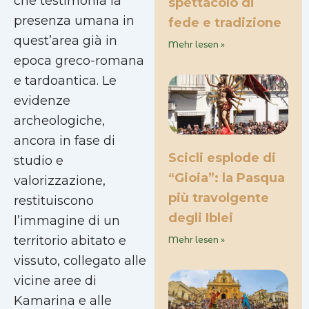
che testimonia la
spettacolo di
presenza umana in
fede e tradizione
quest’area già in
Mehr lesen »
epoca greco-romana
e tardoantica. Le
evidenze
archeologiche,
ancora in fase di
Scicli esplode di
studio e
“Gioia”: la Pasqua
valorizzazione,
più travolgente
restituiscono
degli Iblei
l’immagine di un
territorio abitato e
Mehr lesen »
vissuto, collegato alle
vicine aree di
Kamarina e alle