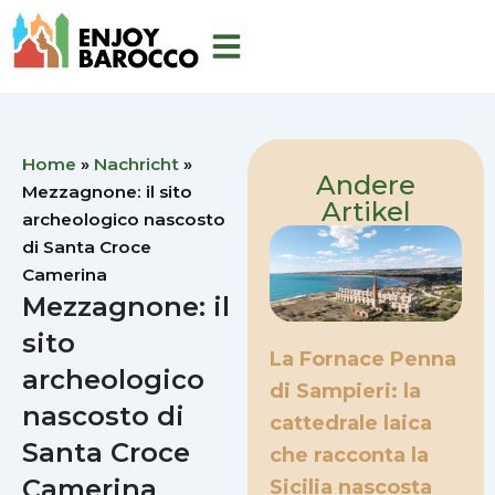
Zum
Inhalt
springen
Home
»
Nachricht
»
Andere
Mezzagnone: il sito
Artikel
archeologico nascosto
di Santa Croce
Camerina
Mezzagnone: il
sito
La Fornace Penna
archeologico
di Sampieri: la
nascosto di
cattedrale laica
Santa Croce
che racconta la
Camerina
Sicilia nascosta