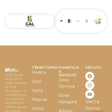
TERRITORIO
PIANIFICA
SEGUICI
F
I
Y
IL
Modica
PSR Sicilia
VIAGGIO
a
n
o
2014-2022
Dove
c
s
u
Scicli
Sottomisura
e
t
t
Dormire
19.2/7.5
b
a
u
Ispica
“Sostegno a
o
g
b
investimenti
Dove
o
r
e
di fruizione
Ragusa
Mangiare
DMO &
k
a
pubblica in
infrastrutture
m
Santa
Partner
ricreative,
Attività