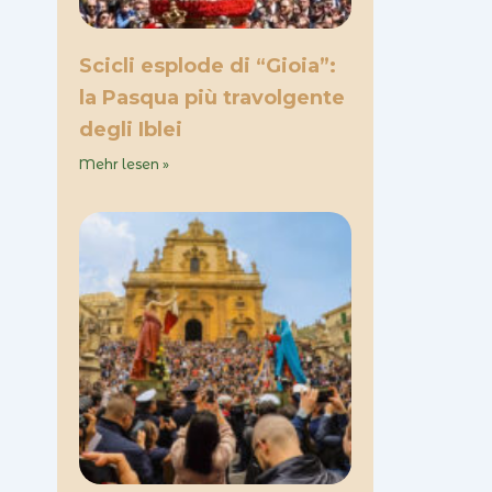
Scicli esplode di “Gioia”:
la Pasqua più travolgente
degli Iblei
Mehr lesen »