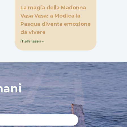
La magia della Madonna
Vasa Vasa: a Modica la
Pasqua diventa emozione
da vivere
Mehr lesen »
mani