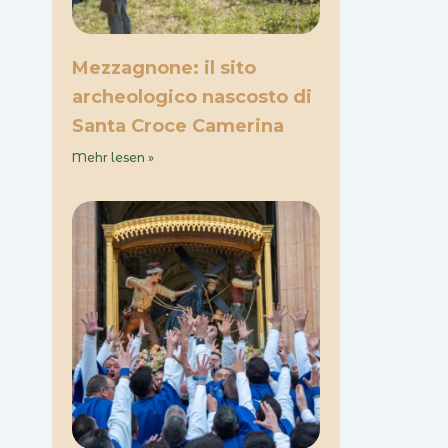
Mezzagnone: il sito
archeologico nascosto di
Santa Croce Camerina
Mehr lesen »