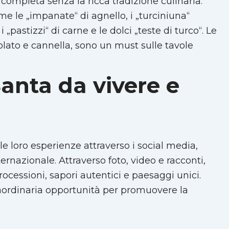
ompleta senza la ricca tradizione culinaria.
e le „impanate“ di agnello, i „turciniuna“
 i „pastizzi“ di carne e le dolci „teste di turco“. Le
ccolato e cannella, sono un must sulle tavole
anta da vivere e
le loro esperienze attraverso i social media,
ernazionale. Attraverso foto, video e racconti,
ocessioni, sapori autentici e paesaggi unici.
raordinaria opportunità per promuovere la