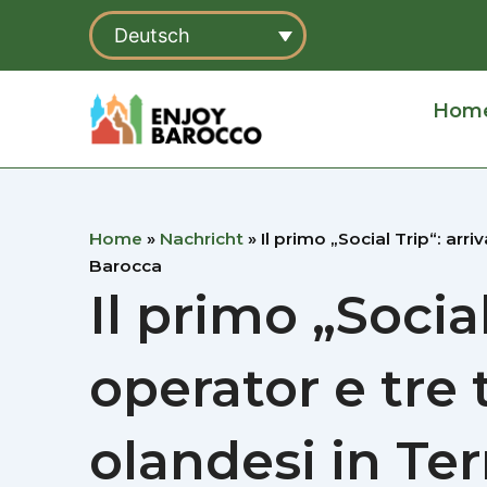
Zum
Deutsch
Inhalt
springen
Hom
Home
»
Nachricht
»
Il primo „Social Trip“: arr
Barocca
Il primo „Socia
operator e tre 
olandesi in Te