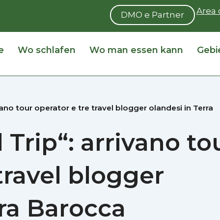
Area 
DMO e Partner
e
Wo schlafen
Wo man essen kann
Gebi
ivano tour operator e tre travel blogger olandesi in Terra
l Trip“: arrivano to
travel blogger
rra Barocca