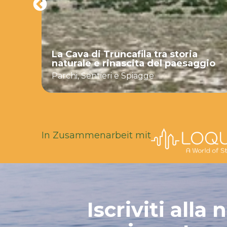
l
La Cava di Truncafila tra storia
naturale e rinascita del paesaggio
Parchi, Sentieri e Spiagge
In Zusammenarbeit mit
Iscriviti alla