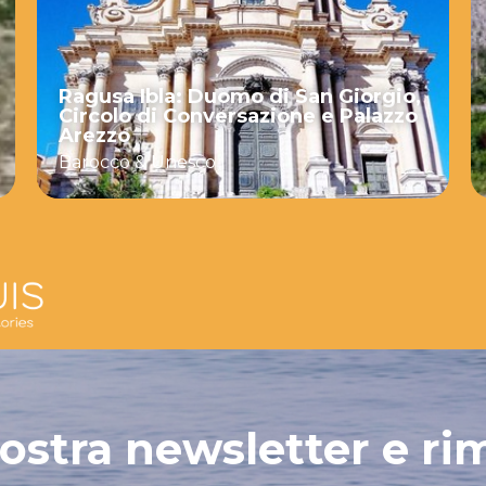
Ragusa Ibla: Duomo di San Giorgio,
Circolo di Conversazione e Palazzo
Arezzo
Barocco & Unesco
 nostra newsletter e ri