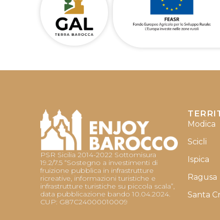
TERRI
Modica
Scicli
PSR Sicilia 2014-2022 Sottomisura
Ispica
19.2/7.5 “Sostegno a investimenti di
fruizione pubblica in infrastrutture
Ragusa
ricreative, informazioni turistiche e
infrastrutture turistiche su piccola scala”,
data pubblicazione bando 10.04.2024.
Santa C
CUP: G87C24000010009