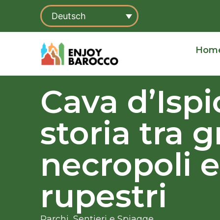
Zum
Deutsch
Inhalt
springen
Hom
Cava d’Ispi
storia tra g
necropoli 
rupestri
Parchi, Sentieri e Spiagge