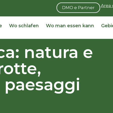
Area 
DMO e Partner
e
Wo schlafen
Wo man essen kann
Gebi
ca: natura e
rotte,
e paesaggi