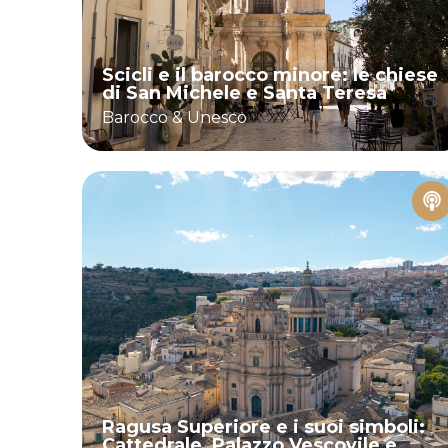
Scicli e il barocco minore: le chiese
di San Michele e Santa Teresa
Barocco & Unesco
Ragusa Superiore e i suoi simboli:
Cattedrale, Palazzo Vescovile e