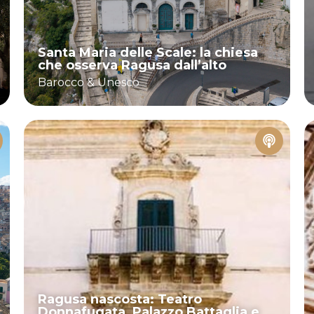
Santa Maria delle Scale: la chiesa
che osserva Ragusa dall’alto
Barocco & Unesco
Ragusa nascosta: Teatro
Donnafugata, Palazzo Battaglia e