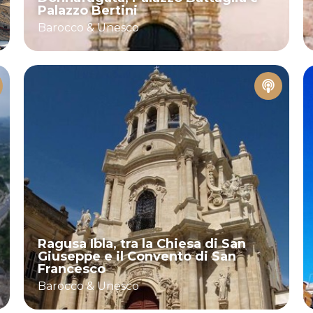
Palazzo Bertini
Barocco & Unesco
Ragusa Ibla, tra la Chiesa di San
Giuseppe e il Convento di San
Francesco
Barocco & Unesco