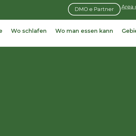
Area 
DMO e Partner
e
Wo schlafen
Wo man essen kann
Gebi