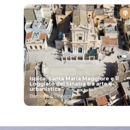
Ispica, Santa Maria Maggiore e il
Loggiato del Sinatra tra arte e
urbanistica
Barocco & Unesco