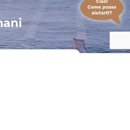
mani
 di aver preso visione della