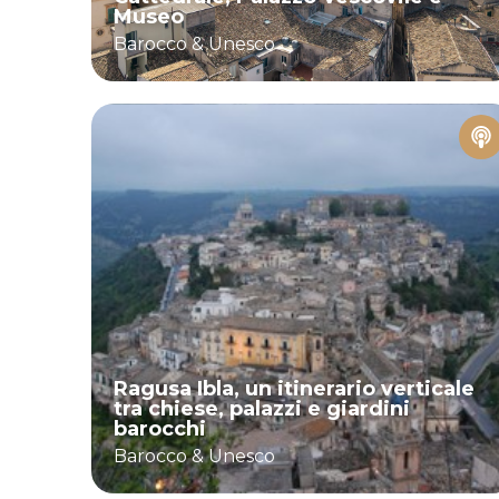
Museo
Barocco & Unesco
Ragusa Ibla, un itinerario verticale
tra chiese, palazzi e giardini
barocchi
Barocco & Unesco