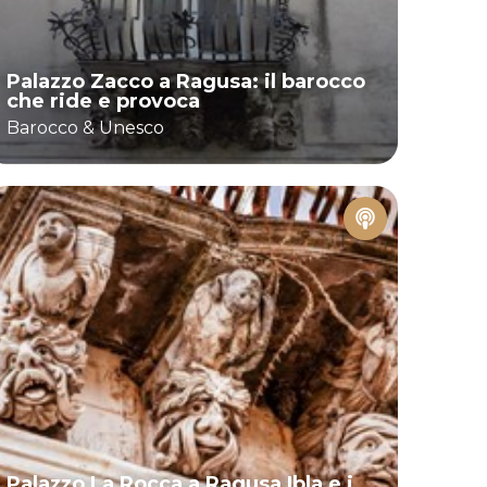
Palazzo Zacco a Ragusa: il barocco
che ride e provoca
Barocco & Unesco
Palazzo La Rocca a Ragusa Ibla e i