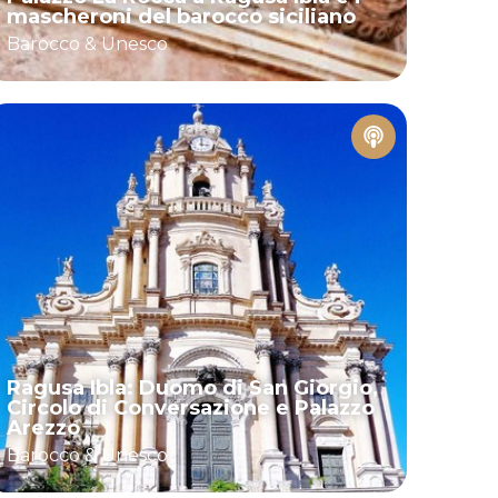
mascheroni del barocco siciliano
Barocco & Unesco
Ragusa Ibla: Duomo di San Giorgio,
Circolo di Conversazione e Palazzo
Arezzo
Barocco & Unesco