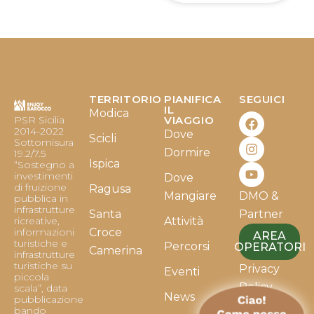
TERRITORIO
PIANIFICA
SEGUICI
F
I
Y
IL
Modica
PSR Sicilia
VIAGGIO
a
n
o
2014-2022
Dove
c
s
u
Scicli
Sottomisura
e
t
t
Dormire
19.2/7.5
b
a
u
Ispica
“Sostegno a
o
g
b
investimenti
Dove
o
r
e
di fruizione
Ragusa
Mangiare
DMO &
k
a
pubblica in
infrastrutture
m
Santa
Partner
ricreative,
Attività
informazioni
Croce
AREA
turistiche e
Percorsi
OPERATORI
Camerina
infrastrutture
turistiche su
Privacy
Eventi
piccola
Policy
scala”, data
News
pubblicazione
bando
Cookie