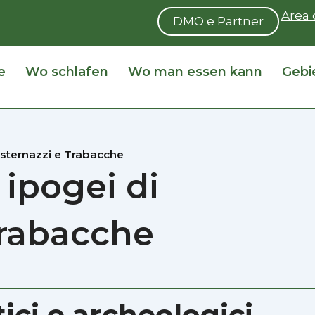
Area 
DMO e Partner
e
Wo schlafen
Wo man essen kann
Gebi
Cisternazzi e Trabacche
 ipogei di
Trabacche
tici e archeologici