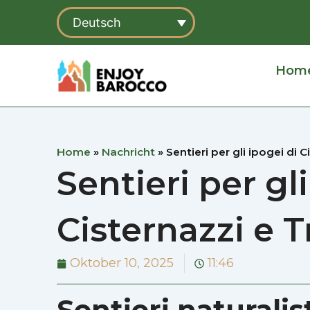
Zum
Deutsch
Inhalt
springen
Hom
Home
»
Nachricht
»
Sentieri per gli ipogei di 
Sentieri per gli
Cisternazzi e 
Oktober 10, 2025
11:46
Sentieri naturalis