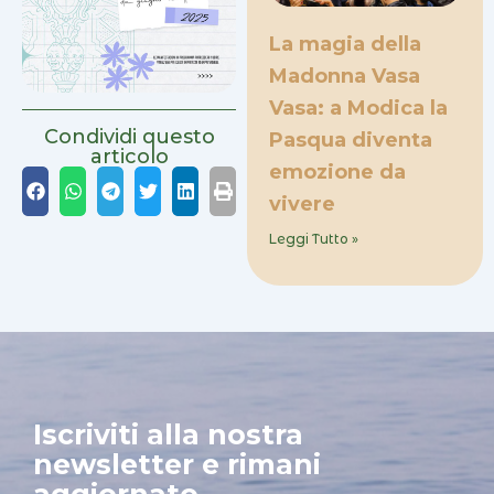
La magia della
Madonna Vasa
Vasa: a Modica la
Condividi questo
Pasqua diventa
articolo
emozione da
vivere
Leggi Tutto »
Iscriviti alla nostra
newsletter e rimani