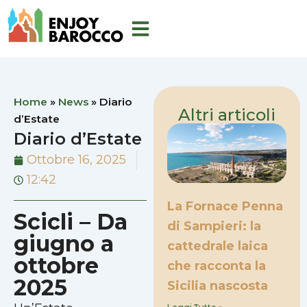
Vai
al
contenuto
Home
»
News
»
Diario
Altri articoli
d’Estate
Diario d’Estate
Ottobre 16, 2025
12:42
La Fornace Penna
Scicli – Da
di Sampieri: la
giugno a
cattedrale laica
ottobre
che racconta la
2025
Sicilia nascosta