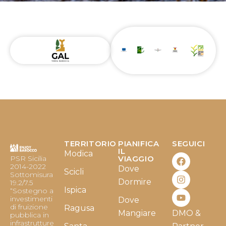
TERRITORIO
PIANIFICA
SEGUICI
F
I
Y
IL
Modica
PSR Sicilia
VIAGGIO
a
n
o
2014-2022
Dove
c
s
u
Scicli
Sottomisura
e
t
t
Dormire
19.2/7.5
b
a
u
Ispica
“Sostegno a
o
g
b
investimenti
Dove
o
r
e
di fruizione
Ragusa
Mangiare
DMO &
k
a
pubblica in
infrastrutture
m