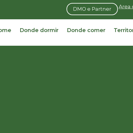
Area 
DMO e Partner
ome
Donde dormir
Donde comer
Territo