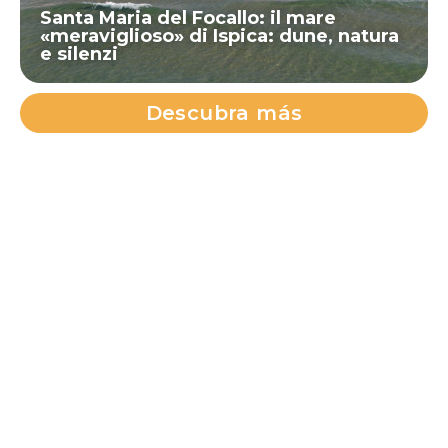
Santa Maria del Focallo: il mare
«meraviglioso» di Ispica: dune, natura
e silenzi
Descubra más