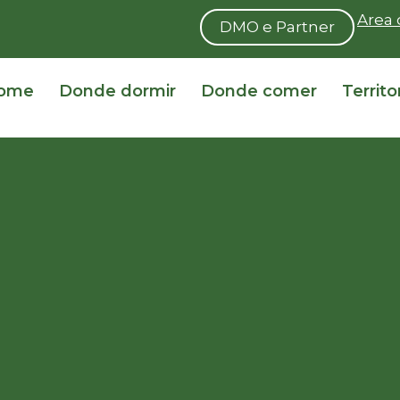
Area 
DMO e Partner
ome
Donde dormir
Donde comer
Territo