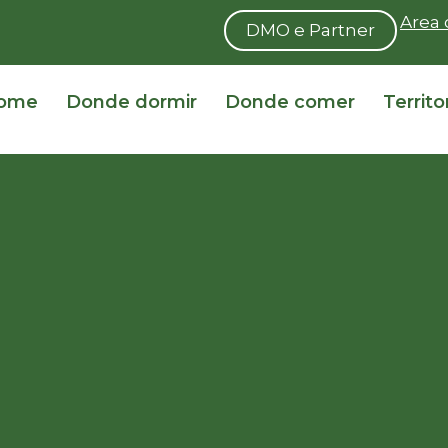
Area 
DMO e Partner
ome
Donde dormir
Donde comer
Territo