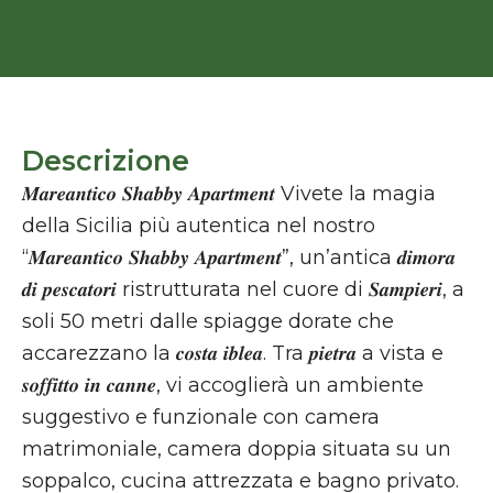
Descrizione
𝑴𝒂𝒓𝒆𝒂𝒏𝒕𝒊𝒄𝒐 𝑺𝒉𝒂𝒃𝒃𝒚 𝑨𝒑𝒂𝒓𝒕𝒎𝒆𝒏𝒕 Vivete la magia
della Sicilia più autentica nel nostro
“𝑴𝒂𝒓𝒆𝒂𝒏𝒕𝒊𝒄𝒐 𝑺𝒉𝒂𝒃𝒃𝒚 𝑨𝒑𝒂𝒓𝒕𝒎𝒆𝒏𝒕”, un’antica 𝒅𝒊𝒎𝒐𝒓𝒂
𝒅𝒊 𝒑𝒆𝒔𝒄𝒂𝒕𝒐𝒓𝒊 ristrutturata nel cuore di 𝑺𝒂𝒎𝒑𝒊𝒆𝒓𝒊, a
soli 50 metri dalle spiagge dorate che
accarezzano la 𝒄𝒐𝒔𝒕𝒂 𝒊𝒃𝒍𝒆𝒂. Tra 𝒑𝒊𝒆𝒕𝒓𝒂 a vista e
𝒔𝒐𝒇𝒇𝒊𝒕𝒕𝒐 𝒊𝒏 𝒄𝒂𝒏𝒏𝒆, vi accoglierà un ambiente
suggestivo e funzionale con camera
matrimoniale, camera doppia situata su un
soppalco, cucina attrezzata e bagno privato.