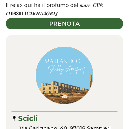
Il relax qui ha il profumo del 𝒎𝒂𝒓𝒆. 𝑪𝑰𝑵:
𝑰𝑻𝟎𝟖𝟖𝟎𝟏𝟏𝑪𝟐𝑲𝑯𝑨𝟒𝑮𝑹𝑰𝑱
PRENOTA
Scicli
Via Carignano, 40, 97018 Sampieri