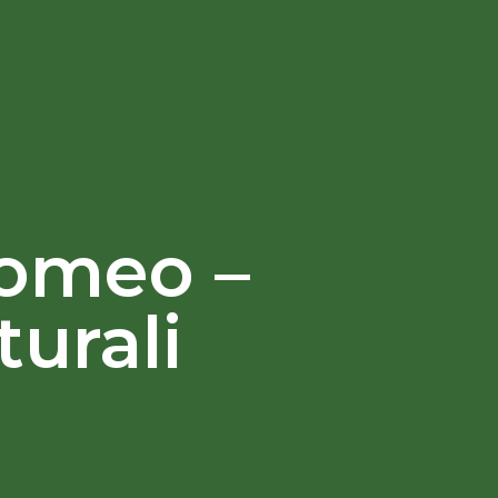
lomeo –
turali