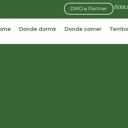
Area 
DMO e Partner
ome
Donde dormir
Donde comer
Territo