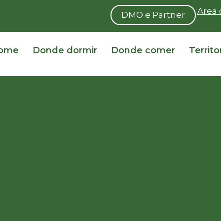
Area 
DMO e Partner
ome
Donde dormir
Donde comer
Territo