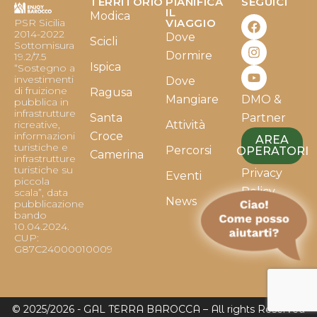
TERRITORIO
PIANIFICA
SEGUICI
F
I
Y
IL
Modica
PSR Sicilia
VIAGGIO
a
n
o
2014-2022
Dove
c
s
u
Scicli
Sottomisura
e
t
t
Dormire
19.2/7.5
b
a
u
Ispica
“Sostegno a
o
g
b
investimenti
Dove
o
r
e
di fruizione
Ragusa
Mangiare
DMO &
k
a
pubblica in
infrastrutture
m
Santa
Partner
ricreative,
Attività
informazioni
Croce
AREA
turistiche e
Percorsi
OPERATORI
Camerina
infrastrutture
turistiche su
Privacy
Eventi
piccola
Policy
scala”, data
News
pubblicazione
bando
Cookie
10.04.2024.
Policy
CUP:
G87C24000010009
© 2025/2026 - GAL TERRA BAROCCA – All rights Reserved