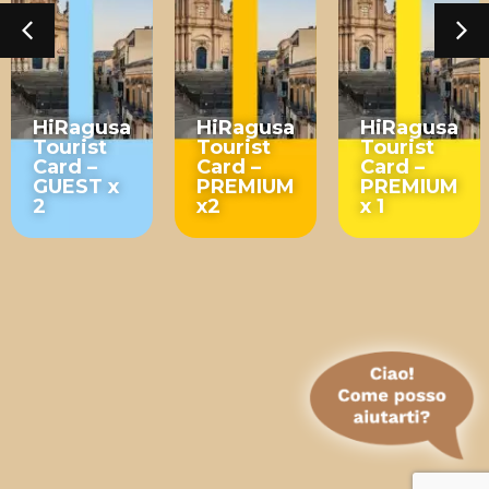
HiRagusa
HiRagusa
HiRagusa
Tourist
Tourist
Tourist
Card –
Card –
Card –
GUEST x
PREMIUM
PREMIUM
2
x2
x 1