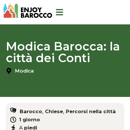
Ir
al
contenido
Modica Barocca: la
città dei Conti
Modica
,
,
Barocco
Chiese
Percorsi nella città
1 giorno
A
piedi