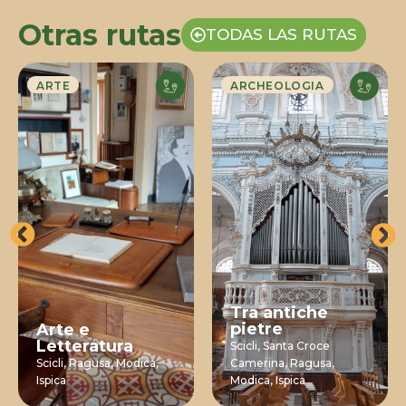
Otras rutas
TODAS LAS RUTAS
ARTE
ARCHEOLOGIA
Tra antiche
pietre
Arte e
Letteratura
Scicli,
Santa Croce
Scicli,
Ragusa,
Modica,
Camerina,
Ragusa,
Ispica
Modica,
Ispica