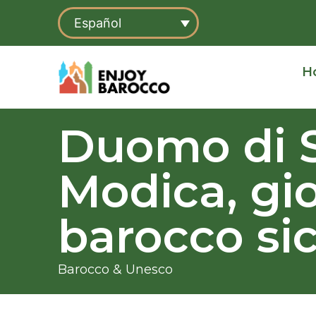
Ir
Español
al
contenido
H
Duomo di S
Modica, gio
barocco sic
Barocco & Unesco