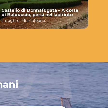
Pala
Castello di Donnafugata – A corte
baro
di Balduccio, persi nel labirinto
con
I luoghi di Montalbano
Baro
mani