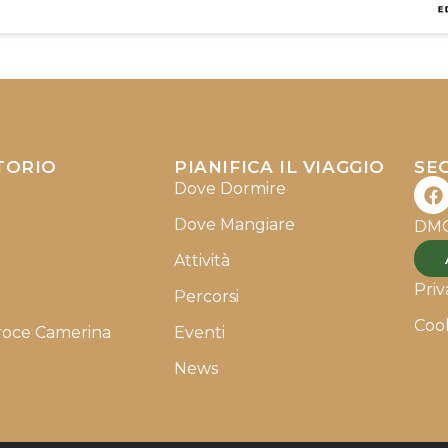
TORIO
PIANIFICA IL VIAGGIO
SEG
F
Dove Dormire
a
c
Dove Mangiare
DMO
e
b
Attività
o
Priv
Percorsi
o
k
Cook
roce Camerina
Eventi
News