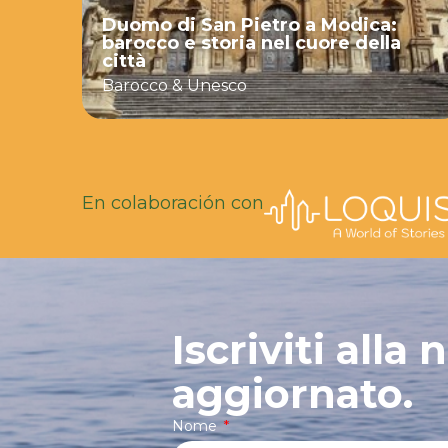
Duomo di San Pietro a Modica:
barocco e storia nel cuore della
città
Barocco & Unesco
En colaboración con
Iscriviti alla
aggiornato.
Nome