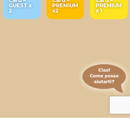
Card –
Card –
Card –
GUEST x
PREMIUM
PREMIUM
2
x2
x 1