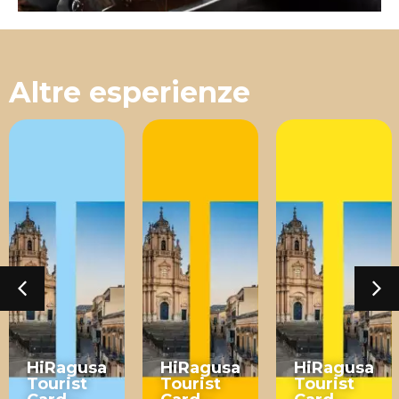
Altre esperienze
HiRagusa
HiRagusa
HiRagusa
Tourist
Tourist
Tourist