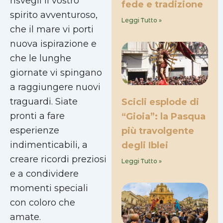
risvegli il vostro
fede e tradizione
spirito avventuroso,
Leggi Tutto »
che il mare vi porti
nuova ispirazione e
che le lunghe
giornate vi spingano
a raggiungere nuovi
traguardi. Siate
Scicli esplode di
pronti a fare
“Gioia”: la Pasqua
esperienze
più travolgente
indimenticabili, a
degli Iblei
creare ricordi preziosi
Leggi Tutto »
e a condividere
momenti speciali
con coloro che
amate.