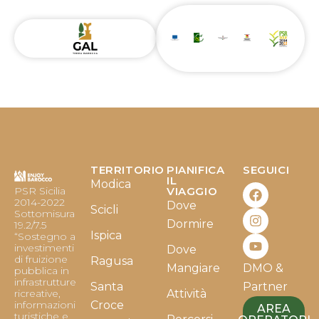
TERRITORIO
PIANIFICA
SEGUICI
F
I
Y
IL
Modica
PSR Sicilia
VIAGGIO
a
n
o
2014-2022
Dove
c
s
u
Scicli
Sottomisura
e
t
t
Dormire
19.2/7.5
b
a
u
Ispica
“Sostegno a
o
g
b
investimenti
Dove
o
r
e
di fruizione
Ragusa
Mangiare
DMO &
k
a
pubblica in
infrastrutture
m
Santa
Partner
ricreative,
Attività
informazioni
Croce
AREA
turistiche e