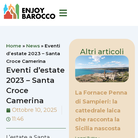
Vai
al
contenuto
Home
»
News
»
Eventi
Altri articoli
d’estate 2023 – Santa
Croce Camerina
Eventi d’estate
2023 – Santa
Croce
La Fornace Penna
Camerina
di Sampieri: la
Ottobre 10, 2025
cattedrale laica
11:46
che racconta la
Sicilia nascosta
L’estate a Santa